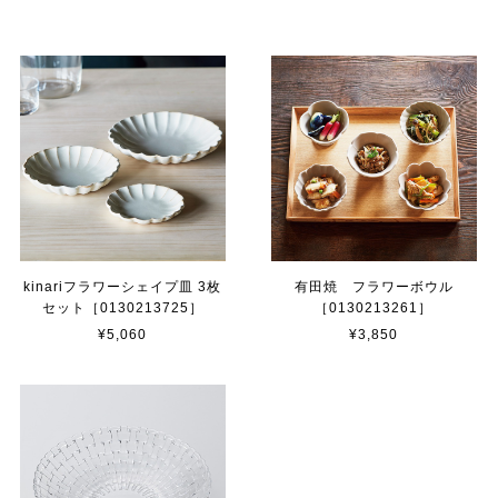
kinariフラワーシェイプ皿 3枚
有田焼 フラワーボウル
セット［0130213725］
［0130213261］
¥5,060
¥3,850