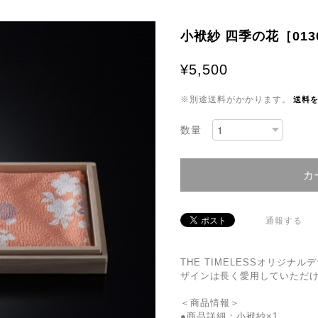
小袱紗 四季の花［0130
¥5,500
※別途送料がかかります。
送料
数量
カ
通報する
THE TIMELESSオリジ
ザインは長く愛用していただ
＜商品情報＞
●商品詳細：小袱紗×1