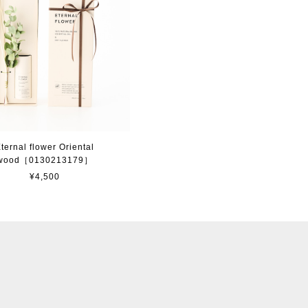
ternal flower Oriental
wood［0130213179］
¥4,500