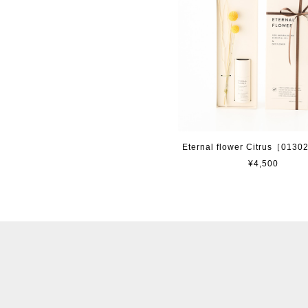
Eternal flower Citrus［013
¥4,500