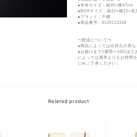
●本体サイズ：縦45×横47cm
●BOXサイズ：縦22×横15×高
●ブランド：千總
●商品番号：0130213338
〜配送について〜
●商品によっては出荷元が異な
●お届けまで1週間〜10日ほ
によっては通常よりもお時間
じめご了承ください。
Related product