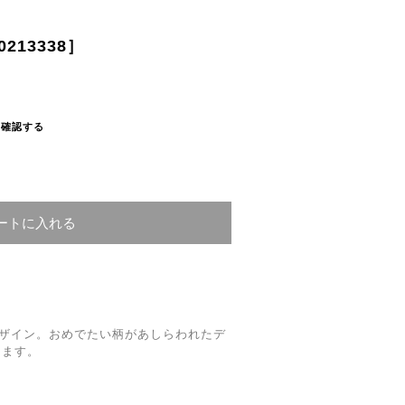
213338］
を確認する
ートに入れる
ナルデザイン。おめでたい柄があしらわれたデ
けます。