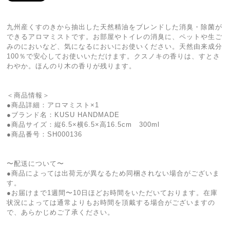
九州産くすのきから抽出した天然精油をブレンドした消臭・除菌が
できるアロマミストです。お部屋やトイレの消臭に、ペットや生ご
みのにおいなど、気になるにおいにお使いください。天然由来成分
100％で安心してお使いいただけます。クスノキの香りは、すとさ
わやか。ほんのり木の香りが残ります。
＜商品情報＞
●商品詳細：アロマミスト×1
●ブランド名：KUSU HANDMADE
●商品サイズ：縦6.5×横6.5×高16.5cm 300ml
●商品番号：SH000136
〜配送について〜
●商品によっては出荷元が異なるため同梱されない場合がございま
す。
●お届けまで1週間〜10日ほどお時間をいただいております。在庫
状況によっては通常よりもお時間を頂戴する場合がございますの
で、あらかじめご了承ください。