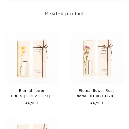
Related product
Eternal flower
Eternal flower Rose
Citrus［0130213177］
floral［0130213178］
¥4,500
¥4,500