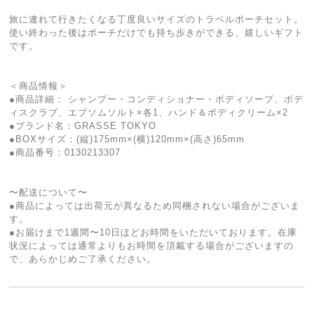
旅に連れて行きたくなる丁度良いサイズのトラベルポーチセット。
使い終わった後はポーチだけでも持ち歩きができる、嬉しいギフト
です。
＜商品情報＞
●商品詳細： シャンプー・コンディショナー・ボディソープ、ボデ
ィスクラブ、エプソムソルト×各1、ハンド＆ボディクリーム×2
●ブランド名：GRASSE TOKYO
●BOXサイズ：(縦)175mm×(横)120mm×(高さ)65mm
●商品番号：0130213307
〜配送について〜
●商品によっては出荷元が異なるため同梱されない場合がございま
す。
●お届けまで1週間〜10日ほどお時間をいただいております。在庫
状況によっては通常よりもお時間を頂戴する場合がございますの
で、あらかじめご了承ください。