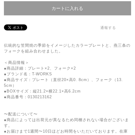
カートに入れる
通報する
伝統的な笠間焼の季節をイメージしたカラープレートと、燕三条の
フォークを組み合わせました。
＜商品情報＞
●商品詳細：プレート×2、フォーク×2
●ブランド名：T-WORKS
●商品サイズ：プレート（直径20×高0. 8cm）、フォーク（13.
5cm）
●BOXサイズ：縦21.2×横22.1×高6.2cm
●商品番号：0130213162
〜配送について〜
●商品によっては出荷元が異なるため同梱されない場合がございま
す。
●お届けまで1週間〜10日ほどお時間をいただいております。在庫