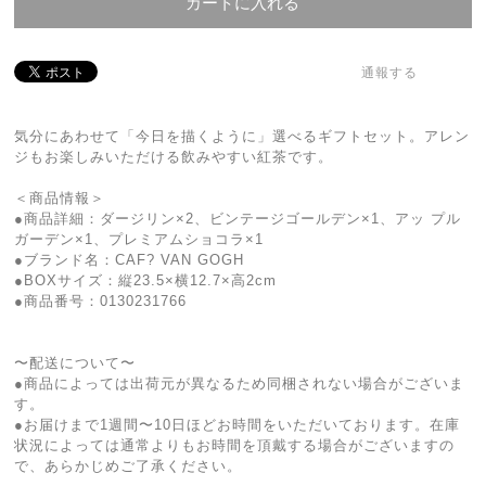
カートに入れる
通報する
気分にあわせて「今日を描くように」選べるギフトセット。アレン
ジもお楽しみいただける飲みやすい紅茶です。
＜商品情報＞
●商品詳細：ダージリン×2、ビンテージゴールデン×1、アッ プル
ガーデン×1、プレミアムショコラ×1
●ブランド名：CAF? VAN GOGH
●BOXサイズ：縦23.5×横12.7×高2cm
●商品番号：0130231766
〜配送について〜
●商品によっては出荷元が異なるため同梱されない場合がございま
す。
●お届けまで1週間〜10日ほどお時間をいただいております。在庫
状況によっては通常よりもお時間を頂戴する場合がございますの
で、あらかじめご了承ください。